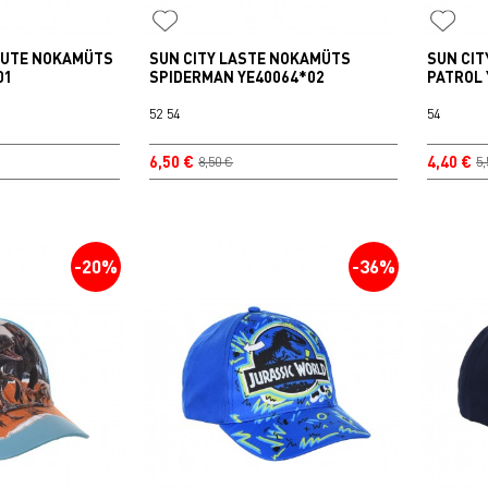
KUTE NOKAMÜTS
SUN CITY LASTE NOKAMÜTS
SUN CI
01
SPIDERMAN YE40064*02
PATROL 
52
54
54
6,50 €
4,40 €
8,50 €
5,
-20%
-36%