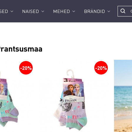
SED
NAISED
MEHED
BRÄNDID
 Prantsusmaa
-20%
-20%