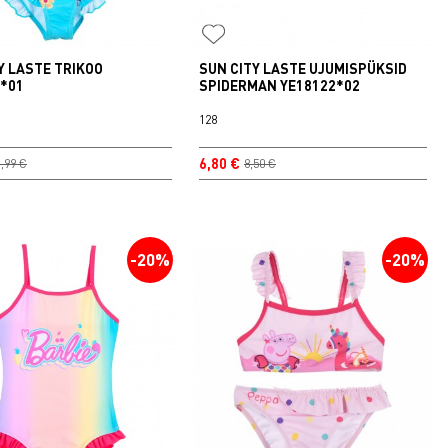
Y LASTE TRIKOO
SUN CITY LASTE UJUMISPÜKSID
4*01
SPIDERMAN YE18122*02
128
6,80 €
,99 €
8,50 €
-20%
-20%