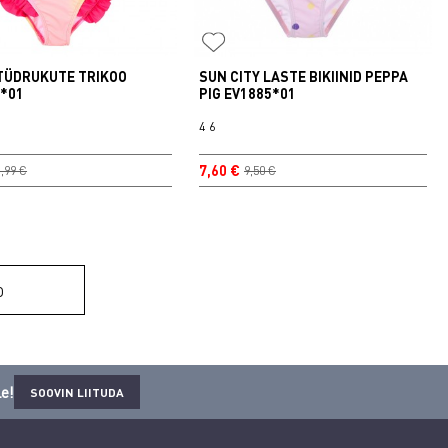
TÜDRUKUTE TRIKOO
SUN CITY LASTE BIKIINID PEPPA
4*01
PIG EV1885*01
4
6
7,60 €
,99 €
9,50 €
D
e!
SOOVIN LIITUDA