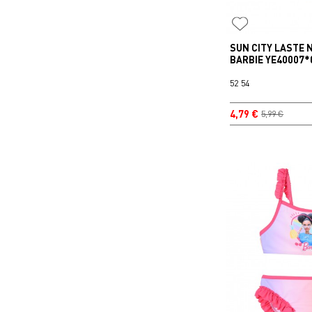
SUN CITY LASTE
BARBIE YE40007*
52
54
4,79 €
5,99 €