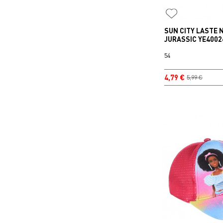
SUN CITY LASTE
JURASSIC YE4002
54
4,79 €
5,99 €