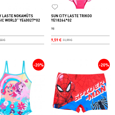
TY LASTE NOKAMÜTS
SUN CITY LASTE TRIKOO
IC WORLD” YE40027*02
YE18264*02
98
9,59 €
50 €
11,99 €
-20%
-20%