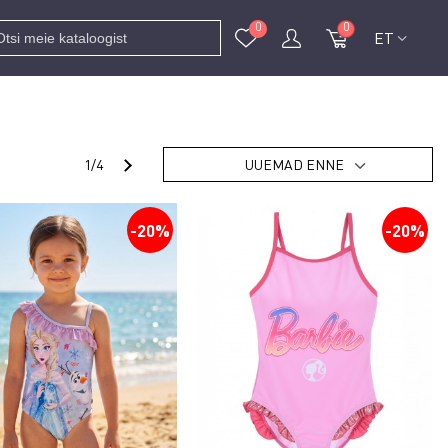
0
0
ET
Järgmine
1/4
UUEMAD ENNE
-20%
-20%