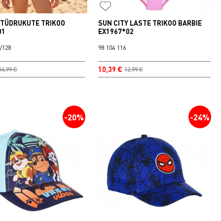
 TÜDRUKUTE TRIKOO
SUN CITY LASTE TRIKOO BARBIE
01
EX1967*02
/128
98
104
116
10,39 €
14,99 €
12,99 €
-20%
-24%