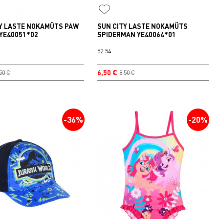
TY LASTE NOKAMÜTS PAW
SUN CITY LASTE NOKAMÜTS
YE40051*02
SPIDERMAN YE40064*01
52
54
6,50 €
50 €
8,50 €
-36%
-20%