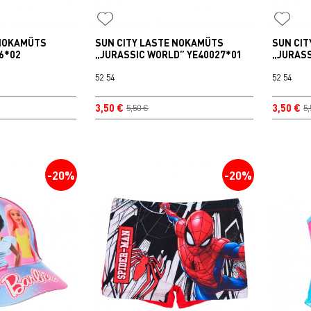
 NOKAMÜTS
SUN CITY LASTE NOKAMÜTS
SUN CI
6*02
„JURASSIC WORLD” YE40027*01
„JURASS
52
54
52
54
3,50 €
3,50 €
5,50 €
5,
-20%
-20%