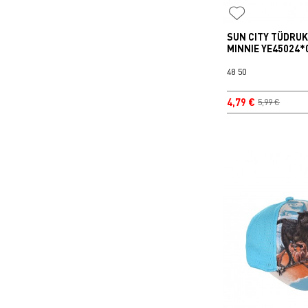
SUN CITY TÜDRU
MINNIE YE45024*
48
50
4,79 €
5,99 €