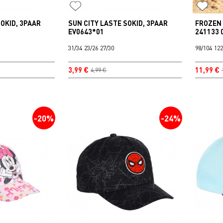
SOKID, 3PAAR
SUN CITY LASTE SOKID, 3PAAR
FROZEN
EV0643*01
241133 
31/34
23/26
27/30
98/104
122
3,99 €
11,99 €
4,99 €
-20%
-24%