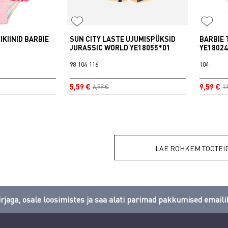
IKIINID BARBIE
SUN CITY LASTE UJUMISPÜKSID
BARBIE 
JURASSIC WORLD YE18055*01
YE1802
98
104
116
104
5,59 €
9,59 €
6,99 €
11
LAE ROHKEM TOOTEI
rjaga, osale loosimistes ja saa alati parimad pakkumised emailil