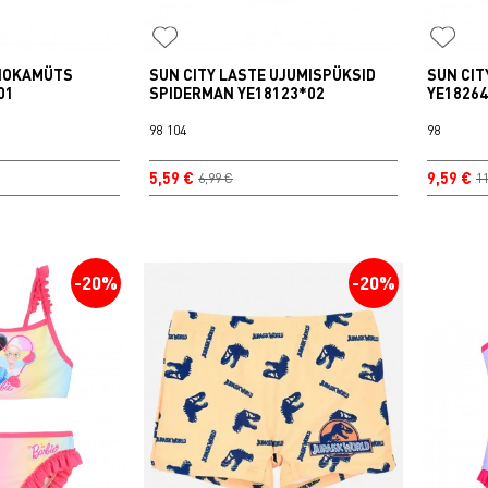
 NOKAMÜTS
SUN CITY LASTE UJUMISPÜKSID
SUN CIT
01
SPIDERMAN YE18123*02
YE1826
98
104
98
5,59 €
9,59 €
6,99 €
11
-20%
-20%