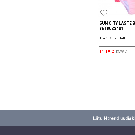
SUN CITY LASTE B
YE18025*01
104
116
128
140
11,19 €
13,99 €
Liitu Ntrend uudiski