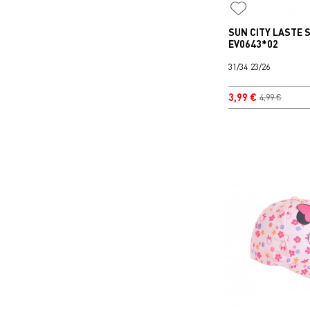
SUN CITY LASTE 
EV0643*02
31/34
23/26
3,99 €
4,99 €