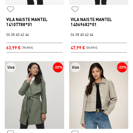
VILA NAISTE MANTEL
VILA NAISTE MANTEL
14107788*01
14069682*01
36
38
40
42
44
36
38
40
42
44
63,99 €
47,99 €
79,99 €
59,99 €
Uus
-20%
Uus
-20%