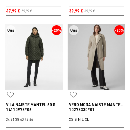
47,99 €
39,99 €
59,99 €
49,99 €
Uus
-20%
Uus
-20%
VILA NAISTE MANTEL 60 G
VERO MODA NAISTE MANTEL
14110978*06
10278330*01
34
36
38
40
42
44
XS
S
M
L
XL