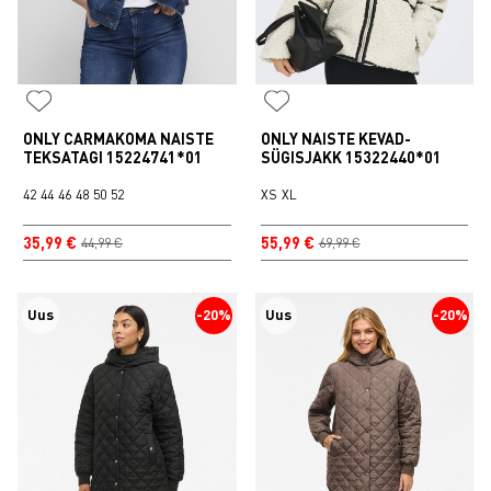
ONLY CARMAKOMA NAISTE
ONLY NAISTE KEVAD-
TEKSATAGI 15224741*01
SÜGISJAKK 15322440*01
42
44
46
48
50
52
XS
XL
35,99 €
55,99 €
44,99 €
69,99 €
Uus
-20%
Uus
-20%