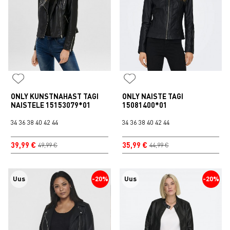
ONLY KUNSTNAHAST TAGI
ONLY NAISTE TAGI
NAISTELE 15153079*01
15081400*01
34
36
38
40
42
44
34
36
38
40
42
44
39,99 €
35,99 €
49,99 €
44,99 €
Uus
-20%
Uus
-20%