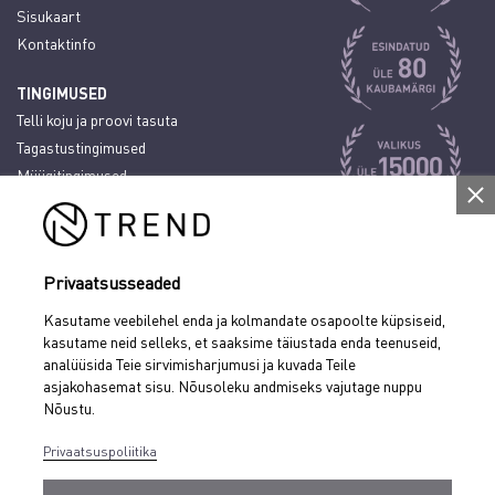
Sisukaart
Kontaktinfo
TINGIMUSED
Telli koju ja proovi tasuta
Tagastustingimused
Müügitingimused
Tarnetingimused
Järelmaksutingimused
Privaatsuspoliitika
Privaatsusseaded
KONTAKT
Kasutame veebilehel enda ja kolmandate osapoolte küpsiseid,
N-Kaubandus OÜ
kasutame neid selleks, et saaksime täiustada enda teenuseid,
Laada 9, 44310 Rakvere, Eesti
analüüsida Teie sirvimisharjumusi ja kuvada Teile
asjakohasemat sisu. Nõusoleku andmiseks vajutage nuppu
reg. nr. 10177656
Nõustu.
epood@nkaubandus.ee
+372 32 95 083
Privaatsuspoliitika
E-R 8:00 - 17:00