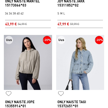
ONLY NAISTE MANTEL
JDY NAISTE JAKK
15173066*03
15311852*02
34
36
38
40
42
S
M
L
43,99 €
47,99 €
54,99 €
59,99 €
Uus
-20%
Uus
-20%
ONLY NAISTE JOPE
ONLY NAISTE TAGI
15355914*01
15372651*01