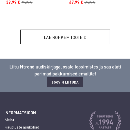
39,99 €
47,99 €
49,99 €
59,99 €
LAE ROHKEM TOOTEID
Liitu Ntrend uudiskirjaga, osale loosimistes ja saa alati
parimad pakkumised emailile!
SOOVIN LIITUDA
INFORMATSIOON
Meist
Kaupluste asukohad