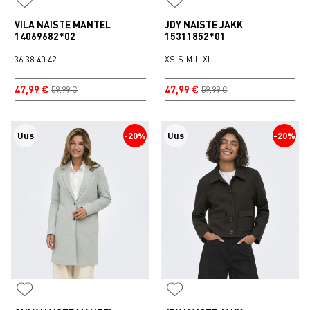
VILA NAISTE MANTEL
JDY NAISTE JAKK
14069682*02
15311852*01
36
38
40
42
XS
S
M
L
XL
47,99 €
47,99 €
59,99 €
59,99 €
Uus
-20%
Uus
-20%