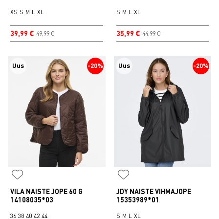
XS
S
M
L
XL
S
M
L
XL
39,99 €
35,99 €
49,99 €
44,99 €
Uus
-20%
Uus
-20%
VILA NAISTE JOPE 60 G
JDY NAISTE VIHMAJOPE
14108035*03
15353989*01
36
38
40
42
44
S
M
L
XL