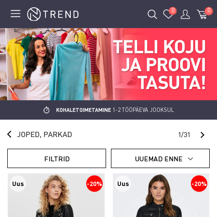
0
0
KOHALETOIMETAMINE
1-2 TÖÖPÄEVA JOOKSUL
JOPED, PARKAD
Jär
1/31
UUEMAD ENNE
FILTRID
Uus
-20%
Uus
-20%