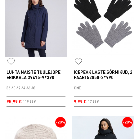
LUHTA NAISTE TUULEJOPE
ICEPEAK LASTE SÕRMIKUD, 2
ERIKKALA 39415-9*390
PAARI 52858-2*990
36
40
42
44
46
48
ONE
95,99 €
9,99 €
119,99 €
17,99 €
-20%
-20%