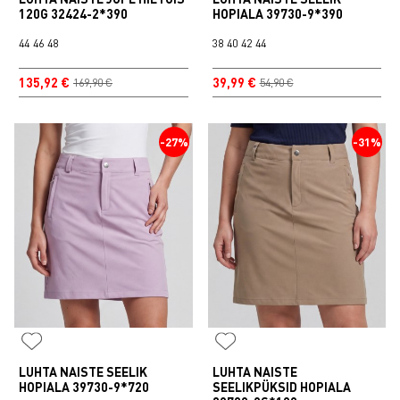
120G 32424-2*390
HOPIALA 39730-9*390
44
46
48
38
40
42
44
135,92 €
39,99 €
169,90 €
54,90 €
-27%
-31%
LUHTA NAISTE SEELIK
LUHTA NAISTE
HOPIALA 39730-9*720
SEELIKPÜKSID HOPIALA