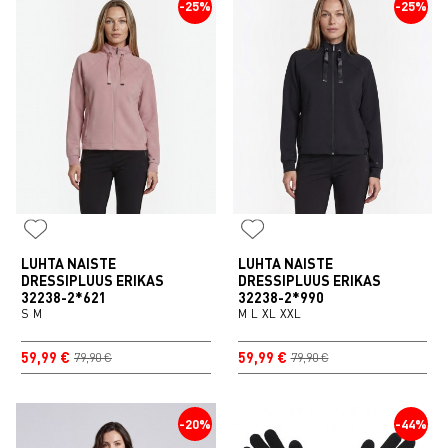
-25%
-25%
LUHTA NAISTE
LUHTA NAISTE
DRESSIPLUUS ERIKAS
DRESSIPLUUS ERIKAS
32238-2*621
32238-2*990
S
M
M
L
XL
XXL
59,99 €
59,99 €
79,90 €
79,90 €
-20%
-44%