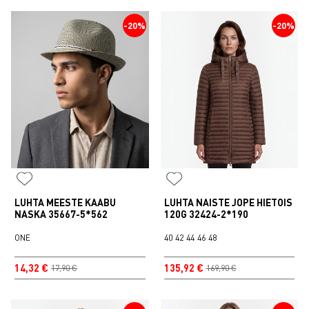
-20%
-20%
LUHTA MEESTE KAABU
LUHTA NAISTE JOPE HIETOIS
NASKA 35667-5*562
120G 32424-2*190
ONE
40
42
44
46
48
14,32 €
135,92 €
17,90 €
169,90 €