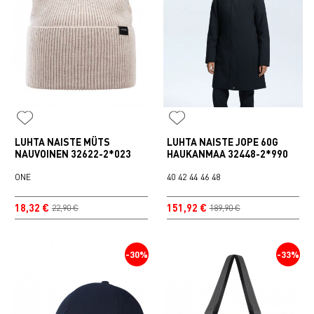
LUHTA NAISTE MÜTS
LUHTA NAISTE JOPE 60G
NAUVOINEN 32622-2*023
HAUKANMAA 32448-2*990
ONE
40
42
44
46
48
18,32 €
151,92 €
22,90 €
189,90 €
-30%
-33%