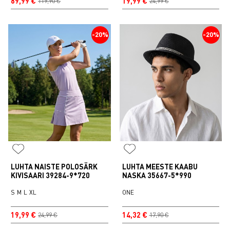
89,99 €
19,99 €
119,90 €
24,99 €
-20%
-20%
LUHTA NAISTE POLOSÄRK
LUHTA MEESTE KAABU
KIVISAARI 39284-9*720
NASKA 35667-5*990
S
M
L
XL
ONE
19,99 €
14,32 €
24,99 €
17,90 €