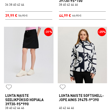
39730-9S*100
36
38
40
42
44
38
40
42
44
46
39,99 €
44,99 €
54,90 €
64,90 €
-31%
-25%
LUHTA NAISTE
LUHTA NAISTE SOFTSHELL-
SEELIKPÜKSID HOPIALA
JOPE AINIS 39475-9*390
39730-9S*990
38
40
42
44
46
40
42
44
46