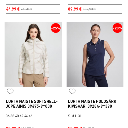
44,99 €
89,99 €
64,90 €
119,90 €
-25%
-20%
LUHTA NAISTE SOFTSHELL-
LUHTA NAISTE POLOSÄRK
JOPE AINIS 39475-9*030
KIVISAARI 39284-9*390
36
38
40
42
44
46
S
M
L
XL